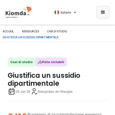
Italiano
ACCUEIL
RESSOURCES
CASI DI STUDIO
GIUSTIFICA UN SUSSIDIO DIPARTIMENTALE
Casi di studio
Piste ciclabili
Giustifica un sussidio
dipartimentale
09 Jan 26
Beaupréau-en-Mauges
Punteggio di raccomandazione espresso