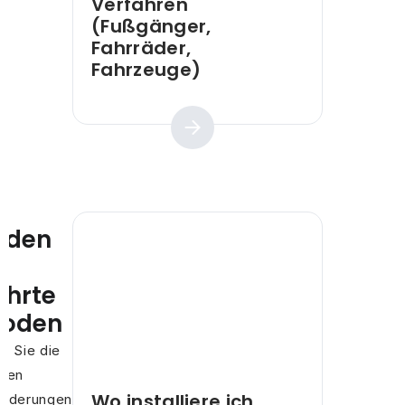
Verfahren
(Fußgänger,
Fahrräder,
Fahrzeuge)
Praktischer Leitfaden
fäden
hrte
hoden
n Sie die
chen
Wo installiere ich
orderungen