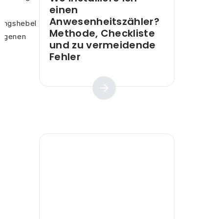
einen
Anwesenheitszähler?
ungshebel
Methode, Checkliste
 eigenen
und zu vermeidende
Fehler
Praktischer Leitfaden