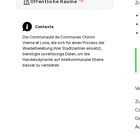
Öffentliche Räume
Zi
Contexte
Die Communauté de Communes Chinon
Vienne et Loire, die sich für einen Prozess der
Wiederbelebung ihrer Stadtzentren einsetzt,
benötigte zuverlässige Daten, um die
Handelsdynamik auf interkommunaler Ebene
besser zu verstehen.
V
Zu
C
Ge
Au