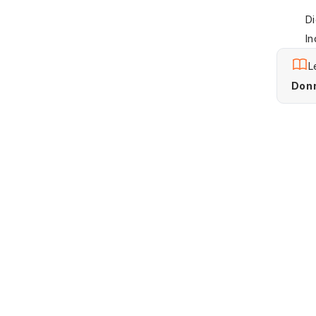
Di
In
L
Donn