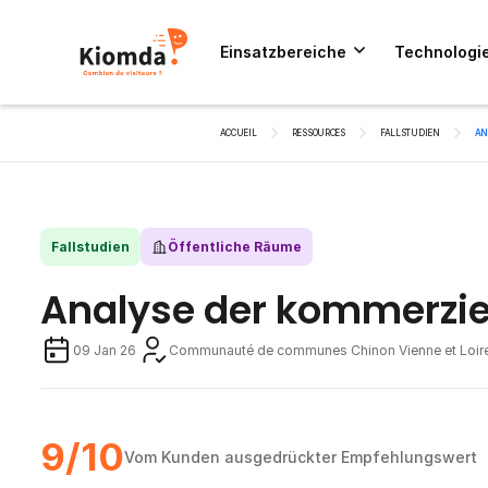
Einsatzbereiche
Technologi
ACCUEIL
RESSOURCES
FALLSTUDIEN
AN
Fallstudien
Öffentliche Räume
Analyse der kommerzie
09 Jan 26
Communauté de communes Chinon Vienne et Loir
9/10
Vom Kunden ausgedrückter Empfehlungswert