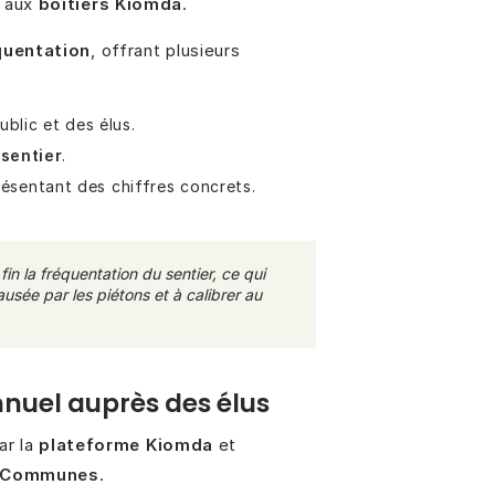
 aux
boîtiers Kiomda
.
quentation
, offrant plusieurs
blic et des élus.
 sentier
.
ésentant des chiffres concrets.
 la fréquentation du sentier, ce qui
ausée par les piétons et à calibrer au
nnuel auprès des élus
ar la
plateforme Kiomda
et
de Communes
.