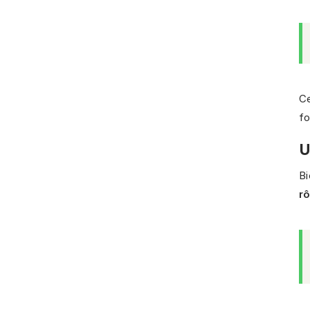
Ce
fo
U
Bi
r