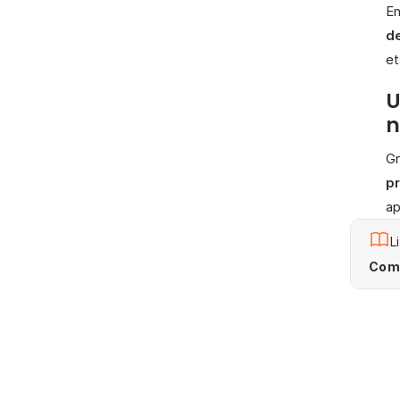
En
d
et
U
n
G
pr
ap
L
Comm