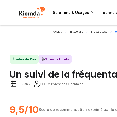
Solutions & Usages
Technol
ACCUEIL
RESSOURCES
ÉTUDES DE CAS
U
Études de Cas
Sites naturels
Un suivi de la fréquenta
09 Jan 26
DDTM Pyrénnées Orientales
9,5/10
Score de recommandation exprimé par le c