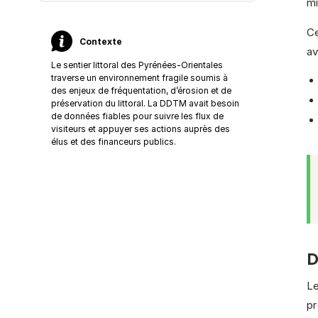
mi
C
Contexte
av
Le sentier littoral des Pyrénées-Orientales
traverse un environnement fragile soumis à
des enjeux de fréquentation, d’érosion et de
préservation du littoral. La DDTM avait besoin
de données fiables pour suivre les flux de
visiteurs et appuyer ses actions auprès des
élus et des financeurs publics.
D
L
p