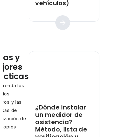
vehículos)
Guía práctica
ías y
jores
ácticas
prenda los
fíos
icos y las
¿Dónde instalar
ncas de
un medidor de
mización de
asistencia?
propios
Método, lista de
os
verificación y