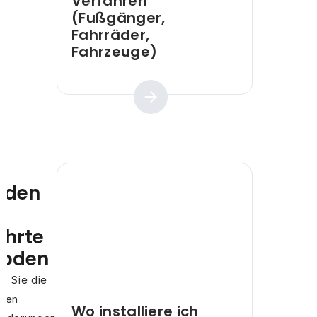
Verfahren
(Fußgänger,
Fahrräder,
Fahrzeuge)
Praktischer Leitfaden
fäden
hrte
hoden
n Sie die
chen
Wo installiere ich