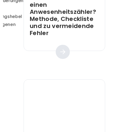
orderungen
einen
Anwesenheitszähler?
ungshebel
Methode, Checkliste
 eigenen
und zu vermeidende
Fehler
Praktischer Leitfaden