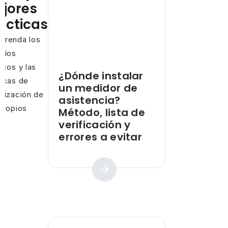
jores
ácticas
prenda los
fíos
icos y las
¿Dónde instalar
ncas de
un medidor de
mización de
asistencia?
propios
Método, lista de
os
verificación y
errores a evitar
Guía práctica