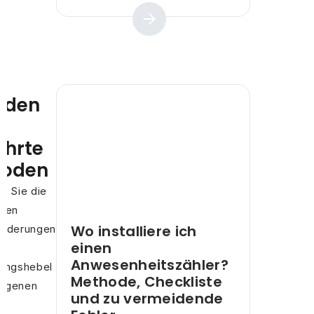
fäden
hrte
hoden
n Sie die
chen
Wo installiere ich
orderungen
einen
Anwesenheitszähler?
ungshebel
Methode, Checkliste
 eigenen
und zu vermeidende