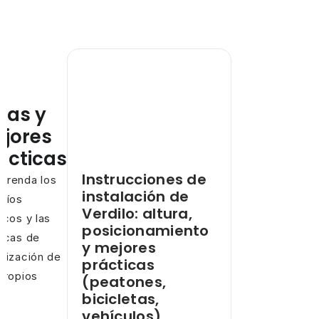
ías y
jores
ácticas
Instrucciones de
prenda los
instalación de
fíos
Verdilo: altura,
icos y las
posicionamiento
ncas de
y mejores
mización de
prácticas
propios
(peatones,
os
bicicletas,
vehículos)