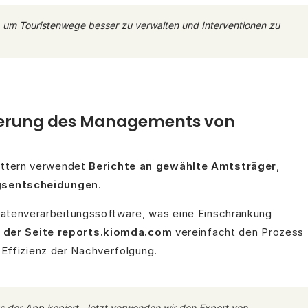
, um Touristenwege besser zu verwalten und Interventionen zu
ierung des Managements von
üttern verwendet
Berichte an gewählte Amtsträger
,
gsentscheidungen
.
atenverarbeitungssoftware, was eine Einschränkung
 der Seite reports.kiomda.com
vereinfacht den Prozess
 Effizienz der Nachverfolgung.
us der App kopiert. Jetzt verwenden wir den Export von