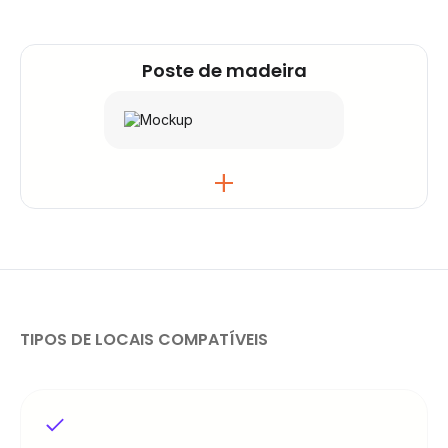
Uma caixa-ninho que se integra em ambientes
Poste de madeira
naturais – ideal para reservas naturais, parques
e áreas protegidas.
Um poste de madeira que oculta
completamente o sensor — ideal para ciclovias,
caminhos rurais e locais de património onde o
TIPOS DE LOCAIS COMPATÍVEIS
impacto visual deve ser mínimo.
Opção Solar