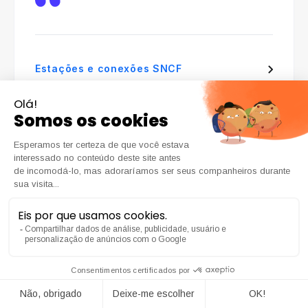
Estações e conexões SNCF
Agglomération urbaine
« Pour mesurer concrètement le report
modal généré par ses nouveaux
aménagements, la collectivité a déployé des
capteurs Kiomda sur ses axes mixtes. Les