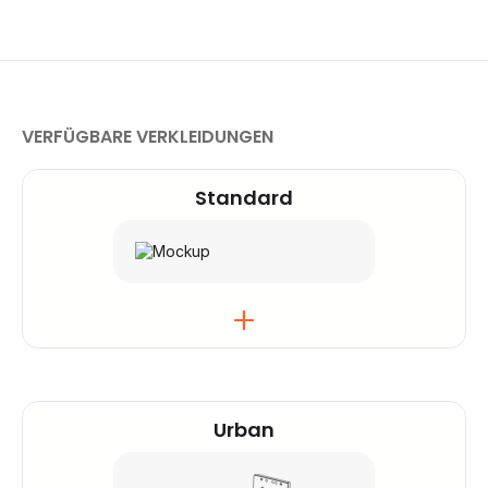
VERFÜGBARE VERKLEIDUNGEN
Standard
Das Standardgehäuse ist wetterfest und für
den Außeneinsatz konzipiert. Seine schlichte
Urban
und diskrete Form fügt sich natürlich in
städtische und natürliche Umgebungen ein.