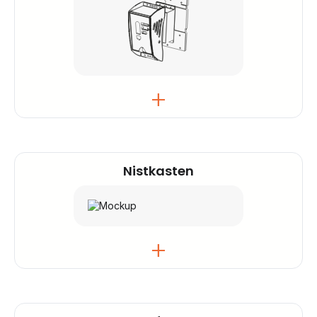
Eine verstärkte
Vandalismus-
Nistkasten
Schutzverkleidung
, perfekt geeignet für
öffentlich zugängliche Bereiche. Dieses Modell
ist so konzipiert, dass es jeder Art von
Beschädigung standhält.
Ein Nistkasten, der sich nahtlos in natürliche