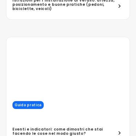
Istruzioni per l'installazione di Verdilo: altezza,
posizionamento e buone pratiche (pedoni,
biciclette, veicoli)
Guida pratica
Eventi e indicatori: come dimostri che stai
facendo le cose nel modo giusto?